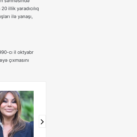
nın səhnəsində
0 illik yaradıcılıq
ları ilə yanaşı,
90-cı il oktyabr
nəyə çıxmasını