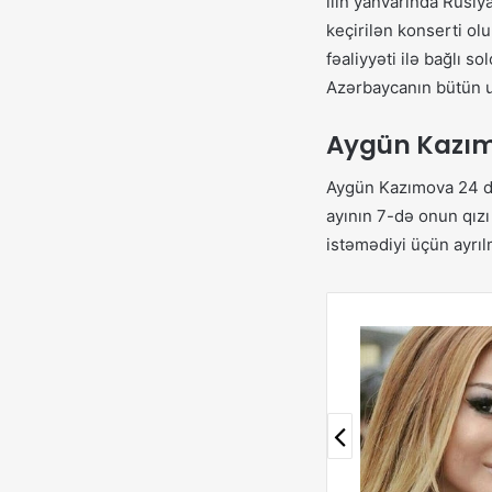
ilin yanvarında Rusi
keçirilən konserti ol
fəaliyyəti ilə bağlı s
Azərbaycanın bütün u
Aygün Kazım
Aygün Kazımova 24 dek
ayının 7-də onun qızı
istəmədiyi üçün ayrıl