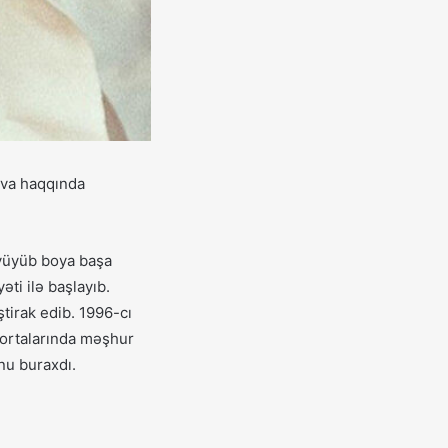
ova haqqında
öyüyüb boya başa
əti ilə başlayıb.
tirak edib. 1996-cı
n ortalarında məşhur
nu buraxdı.