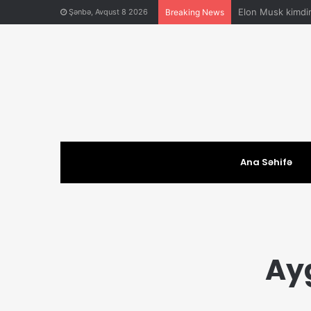
Anar Əliyev Kimd
Şənbə, Avqust 8 2026
Breaking News
Ana Səhifə
Ay