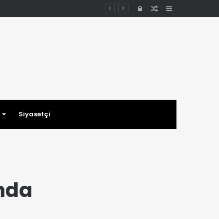
Daxil
Random
Sidebar
ol
Article
Siyasətçi
nda