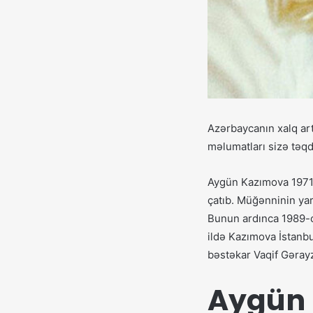
Azərbaycanın xalq ar
məlumatları sizə təqd
Aygün Kazımova 1971-
çatıb. Müğənninin yara
Bunun ardınca 1989-cu
ildə Kazımova İstanbu
bəstəkar Vaqif Gərayz
Aygün 