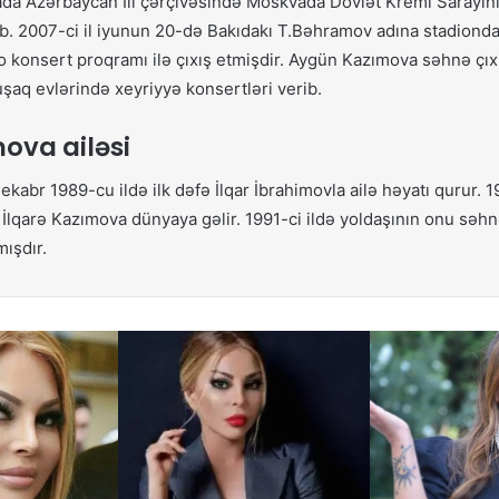
yada Azərbaycan İli çərçivəsində Moskvada Dövlət Kreml Sarayı
ub. 2007-ci il iyunun 20-də Bakıdakı T.Bəhramov adına stadionda 2
olo konsert proqramı ilə çıxış etmişdir. Aygün Kazımova səhnə çıxış
şaq evlərində xeyriyyə konsertləri verib.
ova ailəsi
abr 1989-cu ildə ilk dəfə İlqar İbrahimovla ailə həyatı qurur. 19
 İlqarə Kazımova dünyaya gəlir. 1991-ci ildə yoldaşının onu səh
mışdır.