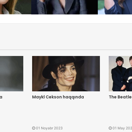
da
Maykl Cekson haqqında
The Beatl
01 Noyabr 2023
01 May 20