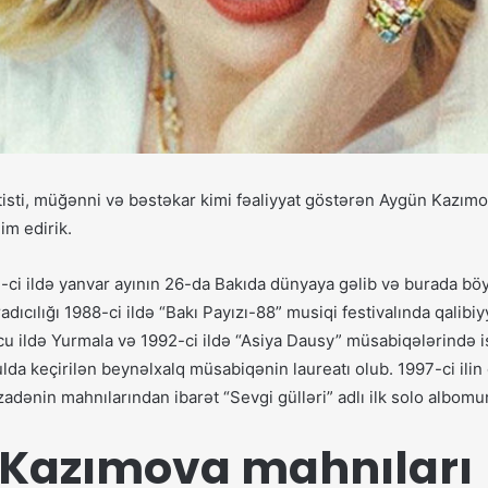
tisti, müğənni və bəstəkar kimi fəaliyyat göstərən Aygün Kazım
im edirik.
ci ildə yanvar ayının 26-da Bakıda dünyaya gəlib və burada b
dıcılığı 1988-ci ildə “Bakı Payızı-88” musiqi festivalında qalibiyy
 ildə Yurmala və 1992-ci ildə “Asiya Dausy” müsabiqələrində iş
lda keçirilən beynəlxalq müsabiqənin laureatı olub. 1997-ci ili
adənin mahnılarından ibarət “Sevgi gülləri” adlı ilk solo albomu
Kazımova mahnıları