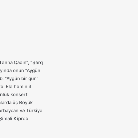
“Tənha Qadın”, “Şərq
rayında onun “Aygün
b: “Aygün bir gün”
ə. Elə həmin il
nlük konsert
yalarda üç Böyük
zərbaycan və Türkiyə
Şimali Kiprdə