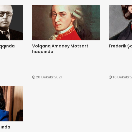
aqqında
Volqanq Amadey Motsart
Frederik 
haqqında
20 Dekabr 2021
16 Dekabr 
qında