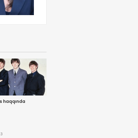
es haqqında
23