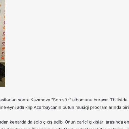
 fasilədən sonra Kazımova “Son söz” albomunu buraxır. Tbilisidə
nə eyni adlı klip Azərbaycanın bütün musiqi proqramlarında birin
n kənarda da solo çıxış edib. Onun xarici çıxışları arasında ə