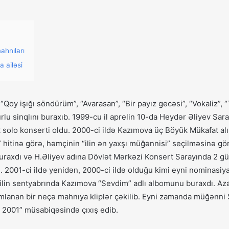
hnıları
 ailəsi
“Qoy işığı söndürüm”, “Avarasan”, “Bir payız gecəsi”, “Vokaliz”, 
ğurlu sinqlını buraxıb. 1999-cu il aprelin 10-da Heydər Əliyev Sa
ük solo konserti oldu. 2000-ci ildə Kazımova üç Böyük Mükafat alı
 hitinə görə, həmçinin “ilin ən yaxşı müğənnisi” seçilməsinə gör
axdı və H.Əliyev adına Dövlət Mərkəzi Konsert Sarayında 2 gü
di. 2001-ci ildə yenidən, 2000-ci ildə olduğu kimi eyni nominasi
i ilin sentyabrında Kazımova “Sevdim” adlı albomunu buraxdı. A
ımlanan bir neçə mahnıya kliplər çəkilib. Eyni zamanda müğənni 
l 2001” müsabiqəsində çıxış edib.