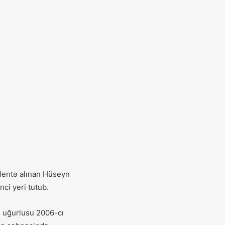
 lentə alınan Hüseyn
ci yeri tutub.
n uğurlusu 2006-cı