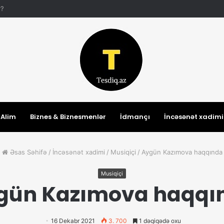
ir?
Alim
Biznes & Biznesmenlər
İdmançı
İncəsənət xadimi
Əsas Səhifə
/
İncəsənət xadimi
/
Musiqiçi
/
Aygün Kazımova haqqında
Musiqiçi
gün Kazımova haqqı
16 Dekabr 2021
3. 700
1 dəqiqədə oxu