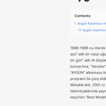
Contents
1
Aygün Kazımova ma
1.1
Aygün Kazımova
1998-1999-cu illərdə 
qızı” adlı bir neçə u
bir gün” adlı ilk böy
konsertinə, “Gecələr”
“AYGÜN” albomunu bur
proqramı ilə çıxış et
Mükafat aldı. 2001-c
televiziyalarında yay
keçirilən “Best Mode