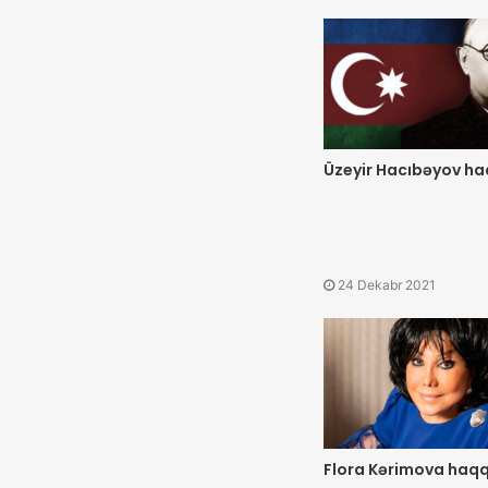
Üzeyir Hacıbəyov h
24 Dekabr 2021
Flora Kərimova haq