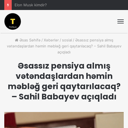
Anar Əliyev Kimdir?
M
Əsas Səhifə
/
Xəbərlər
/
sosial
/
Əsassız pensiya almış
vətəndaşlardan həmin məbləğ geri qaytarılacaq? – Sahil Babayev
açıqladı
Əsassız pensiya almış
vətəndaşlardan həmin
məbləğ geri qaytarılacaq?
– Sahil Babayev açıqladı