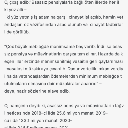
O
,
çıxış
edib
:”
Əsassız
pensiyalarla
bağlı
ötən
illərdə
hər
il
i
ki
yüz
əlli
–
iki
yüz
yetmiş
iş
adamına
qarşı
cinayət
işi
açılıb
,
həmin
vət
əndaşlar
öz
vəzifəsindən
azad
olunub
və
cinayət
tədbirlər
i
də
görülüb
.
“
Çox
böyük
məbləğdə
mənimsəmə
baş
verib
.
İndi
isə
əsas
sız
pensiya
və
müavinətlərin
qarşısı
tam
alınır
.
Hazırda
da
k
eçən
illər
ərzində
mənimsənilmiş
vəsaitin
geri
qaytarılması
məsələsi
müzakirəyə
çıxarılıb
.
Qanunvericilik
imkan
verdiy
i
halda
vətəndaşlardan
ödəmələrdən
minimum
məbləğdə
t
utulmaların
olmasına
dair
müzakirələr
aparırıq
” –
deyə
,
nazir
sözlərinə
əlavə
edib
.
O
,
həmçinin
deyib
ki
,
əsassız
pensiya
və
müavinətlərin
ləğv
i
nəticəsində
2018
–
ci
ildə
25
.
6
milyon
manat
,
2019
–
cu
ildə
133
.
1
milyon
manat
,
2020
–
ci
ildə
246
.
5
milyon
manat
,
2021
–