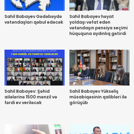
Sahil Babayev Gədəbəydə
Sahil Babayev həyat
vətəndaşları qəbul edəcək
yoldaşı vəfat edən
vətəndaşın pensiya seçimi
hüququna aydınlıq gətirdi
Sahil Babayev: Şəhid
Sahil Babayev Yüksəliş
ailələrinə 1500 mənzil və
müsabiqəsinin qalibləri ilə
fərdi ev veriləcək
görüşüb