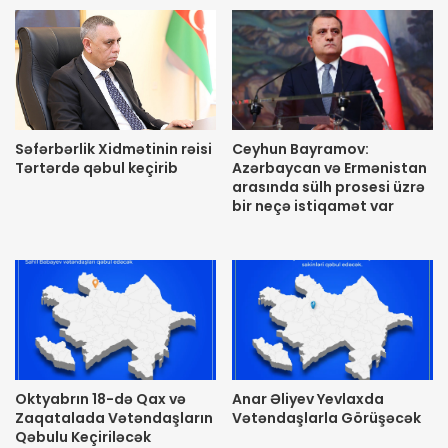
Səfərbərlik Xidmətinin rəisi
Ceyhun Bayramov:
Tərtərdə qəbul keçirib
Azərbaycan və Ermənistan
arasında sülh prosesi üzrə
bir neçə istiqamət var
Oktyabrın 18-də Qax və
Anar Əliyev Yevlaxda
Zaqatalada Vətəndaşların
Vətəndaşlarla Görüşəcək
Qəbulu Keçiriləcək