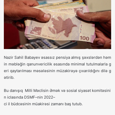
Nazir
Sahil
Babayev
əsassız
pensiya
almış
şəxslərdən
həm
in
məbləğin
qanunvericilik
əsasında
minimal
tutulmalarla
g
eri
qaytarılması
məsələsinin
müzakirəyə
çıxarıldığını
dilə
g
ətirib
.
Bu
danışıq
Milli
Məclisin
Əmək
və
sosial
siyasət
komitəsini
n
iclasında
DSMF
–
nin
2022
–
ci
il
büdcəsinin
müakirəsi
zamanı
baş
tutub
.