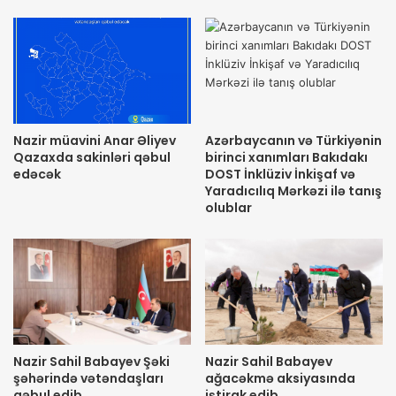
Nazir müavini Anar Əliyev
Azərbaycanın və Türkiyənin
Qazaxda sakinləri qəbul
birinci xanımları Bakıdakı
edəcək
DOST İnklüziv İnkişaf və
Yaradıcılıq Mərkəzi ilə tanış
olublar
Nazir Sahil Babayev Şəki
Nazir Sahil Babayev
şəhərində vətəndaşları
ağacəkmə aksiyasında
qəbul edib
iştirak edib