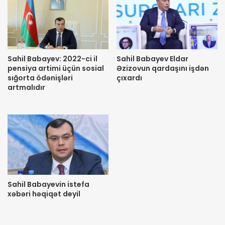
Sahil Babayev: 2022-ci il
Sahil Babayev Eldar
pensiya artimi üçün sosial
Əzizovun qardaşını işdən
sığorta ödənişləri
çıxardı
artmalıdır
Sahil Babayevin istefa
xəbəri həqiqət deyil