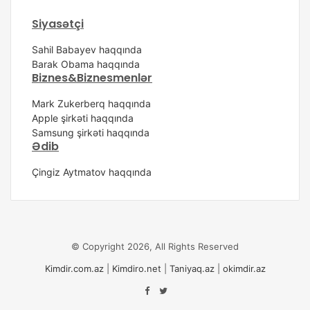
Siyasətçi
Sahil Babayev haqqında
Barak Obama haqqında
Biznes&Biznesmenlər
Mark Zukerberq haqqında
Apple şirkəti haqqında
Samsung şirkəti haqqında
Ədib
Çingiz Aytmatov haqqında
© Copyright 2026, All Rights Reserved
Kimdir.com.az
|
Kimdiro.net
|
Taniyaq.az
|
okimdir.az
Facebook
Twitter