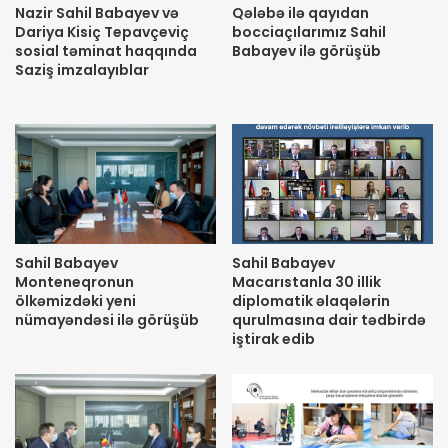
Nazir Sahil Babayev və
Qələbə ilə qayıdan
Dariya Kisiç Tepavçeviç
bocciaçılarımız Sahil
sosial təminat haqqında
Babayev ilə görüşüb
Saziş imzalayıblar
Sahil Babayev
Sahil Babayev
Monteneqronun
Macarıstanla 30 illik
ölkəmizdəki yeni
diplomatik əlaqələrin
nümayəndəsi ilə görüşüb
qurulmasına dair tədbirdə
iştirak edib