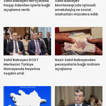
Sahil Babayev Neftçalada
Sahil Babayev
haqqı ödənilən işlərlə bağlı
Monteneqroda iqtisadi
açıqlama verib
əməkdaşlıq və sosial
islahatları müzakirə edib
Sahil Babayev DOST
Nazir Sahil Babayevdən
Mərkəzini Türkiyə
pensiyalarla bağlı mühüm
Nümayəndə heyətinə
açıqlama
təqdim etdi