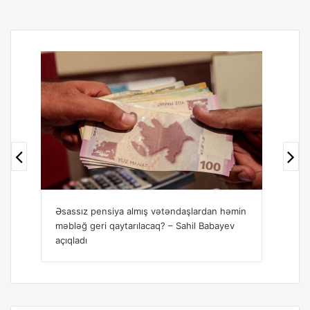
Əsassız pensiya almış vətəndaşlardan həmin
Sahil Babayev p
məbləğ geri qaytarılacaq? – Sahil Babayev
danışdı
açıqladı