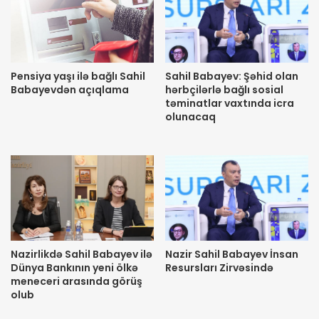
Pensiya yaşı ilə bağlı Sahil
Sahil Babayev: Şəhid olan
Babayevdən açıqlama
hərbçilərlə bağlı sosial
təminatlar vaxtında icra
olunacaq
Nazirlikdə Sahil Babayev ilə
Nazir Sahil Babayev İnsan
Dünya Bankının yeni ölkə
Resursları Zirvəsində
meneceri arasında görüş
olub