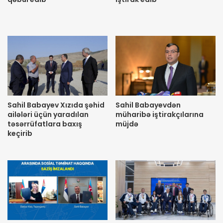
Sahil Babayev Xızıda şəhid
Sahil Babayevdən
ailələri üçün yaradılan
müharibə iştirakçılarına
təsərrüfatlara baxış
müjdə
keçirib