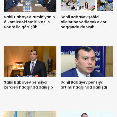
Sahil Babayev Ruminiyanın
Sahil Babayev şəhid
ölkəmizdəki səfiri Vasile
ailələrinə veriləcək evlər
Soare ilə görüşüb
haqqında danışıb
Sahil Babayev pensiya
Sahil Babayev pensiya
xərcləri haqqında danışıb
artımı haqqında danışdı