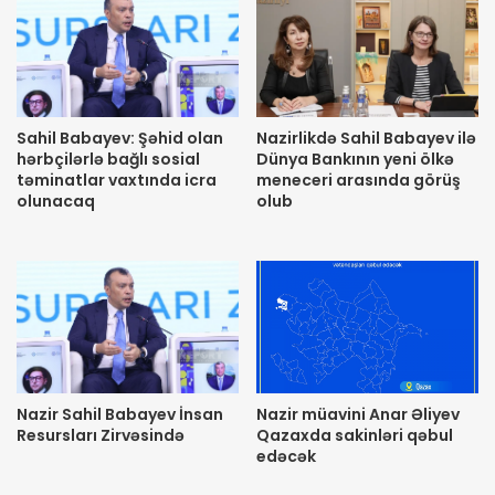
Sahil Babayev: Şəhid olan
Nazirlikdə Sahil Babayev ilə
hərbçilərlə bağlı sosial
Dünya Bankının yeni ölkə
təminatlar vaxtında icra
meneceri arasında görüş
olunacaq
olub
Nazir Sahil Babayev İnsan
Nazir müavini Anar Əliyev
Resursları Zirvəsində
Qazaxda sakinləri qəbul
edəcək