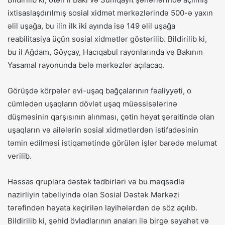
ixtisaslaşdırılmış sosial xidmət mərkəzlərində 500-ə yaxın
əlil uşağa, bu ilin ilk iki ayında isə 149 əlil uşağa
reabilitasiya üçün sosial xidmətlər göstərilib. Bildirilib ki,
bu il Ağdam, Göyçay, Hacıqabul rayonlarında və Bakının
Yasamal rayonunda belə mərkəzlər açılacaq.
Görüşdə körpələr evi-uşaq bağçalarının fəaliyyəti, o
cümlədən uşaqların dövlət uşaq müəssisələrinə
düşməsinin qarşısının alınması, çətin həyat şəraitində olan
uşaqların və ailələrin sosial xidmətlərdən istifadəsinin
təmin edilməsi istiqamətində görülən işlər barədə məlumat
verilib.
Həssas qruplara dəstək tədbirləri və bu məqsədlə
nazirliyin tabeliyində olan Sosial Dəstək Mərkəzi
tərəfindən həyata keçirilən layihələrdən də söz açılıb.
Bildirilib ki, şəhid övladlarının anaları ilə birgə səyahət və