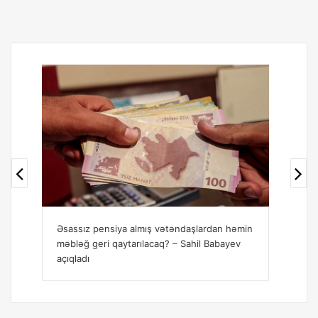
ardan həmin
Sahil Babayev pensiya artımı haqqında
l Babayev
danışdı