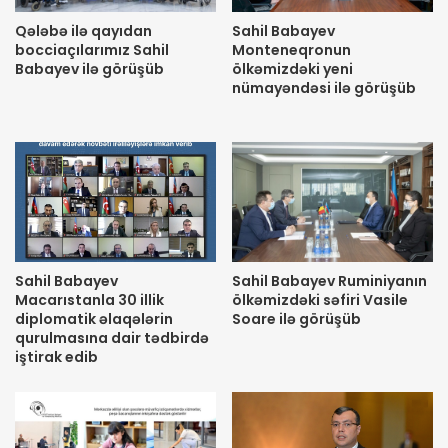
Qələbə ilə qayıdan
Sahil Babayev
bocciaçılarımız Sahil
Monteneqronun
Babayev ilə görüşüb
ölkəmizdəki yeni
nümayəndəsi ilə görüşüb
Sahil Babayev
Sahil Babayev Ruminiyanın
Macarıstanla 30 illik
ölkəmizdəki səfiri Vasile
diplomatik əlaqələrin
Soare ilə görüşüb
qurulmasına dair tədbirdə
iştirak edib