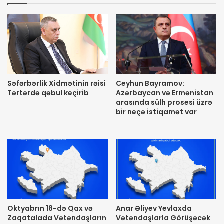
Səfərbərlik Xidmətinin rəisi
Ceyhun Bayramov:
Tərtərdə qəbul keçirib
Azərbaycan və Ermənistan
arasında sülh prosesi üzrə
bir neçə istiqamət var
Oktyabrın 18-də Qax və
Anar Əliyev Yevlaxda
Zaqatalada Vətəndaşların
Vətəndaşlarla Görüşəcək