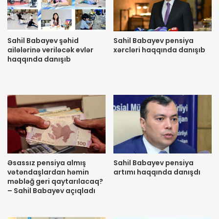
Sahil Babayev şəhid
Sahil Babayev pensiya
ailələrinə veriləcək evlər
xərcləri haqqında danışıb
haqqında danışıb
Əsassız pensiya almış
Sahil Babayev pensiya
vətəndaşlardan həmin
artımı haqqında danışdı
məbləğ geri qaytarılacaq?
– Sahil Babayev açıqladı