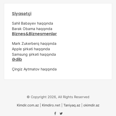
Siyasətçi
Sahil Babayev haqqında
Barak Obama haqqında
Biznes&Biznesmenlər
Mark Zukerberq haqqında
Apple şirkəti haqqında
Samsung şirkəti haqqında
Ədib
Çingiz Aytmatov haqqında
© Copyright 2026, All Rights Reserved
Kimdir.com.az
|
Kimdiro.net
|
Taniyaq.az
|
okimdir.az
Facebook
Twitter