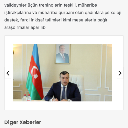
valideynlər üçün treninqlərin təşkili, müharibə
iştirakçılarına və müharibə qurbanı olan qadınlara psixoloji
dəstək, fərdi inkişaf təlimləri kimi məsələlərlə bağlı
araşdırmalar aparılıb.
Digər Xəbərlər