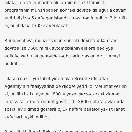
ailələrinin və müharibə əlillərinin mənzil təminatı
proqramının müharibədən sonrakı dövrdə də uğurla davam
etdirildiyi və 5 dəfə genişləndirilməsi təmin edilib. Bildirilib
ki, bu il daha 1500 ev veriləcək.
Bundan əlavə, müharibədən sonrakı dövrdə 494, ötən
dövrdə isə 7600 minik avtomobilinin əlillərə hədiyyə
edildiyi və bu istiqamətdə tədbirlərin davam etdiriləcəyi
bildirilib.
İclasda nazirliyin tabeliyində olan Sosial Xidmətlər
Agentliyinin fəaliyyətinə də diqqət yetirilib. Məlumat verilib
ki, bu ilin ilk iki ayında 1800-ə yaxın şəxsə sosial xidmət
müəssisələrində xidmət göstərilib, 3900 nəfərə evlərində
sosial ev xidməti göstərilib, 67 nəfərə sanatoriya-istirahət
səfərləri təşkil edilib.
Bildirilib ki, ötən il Bakı və Sumqayıt şəhərlərində açılmış