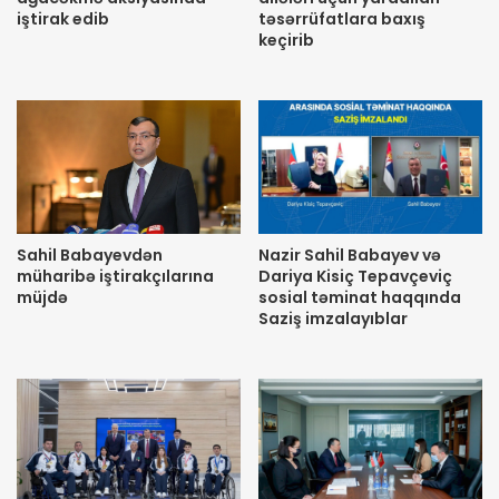
iştirak edib
təsərrüfatlara baxış
keçirib
Sahil Babayevdən
Nazir Sahil Babayev və
müharibə iştirakçılarına
Dariya Kisiç Tepavçeviç
müjdə
sosial təminat haqqında
Saziş imzalayıblar