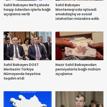
Sahil Babayev Neftçalada
Sahil Babayev
haqqı ödənilən işlərlə bağlı
Monteneqroda iqtisadi
açıqlama verib
əməkdaşlıq və sosial
islahatları müzakirə edib
Sahil Babayev DOST
Nazir Sahil Babayevdən
Mərkəzini Türkiyə
pensiyalarla bağlı mühüm
Nümayəndə heyətinə
açıqlama
təqdim etdi