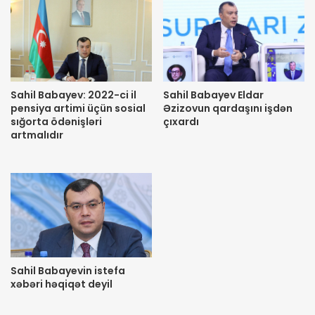
Sahil Babayev: 2022-ci il
Sahil Babayev Eldar
pensiya artimi üçün sosial
Əzizovun qardaşını işdən
sığorta ödənişləri
çıxardı
artmalıdır
Sahil Babayevin istefa
xəbəri həqiqət deyil