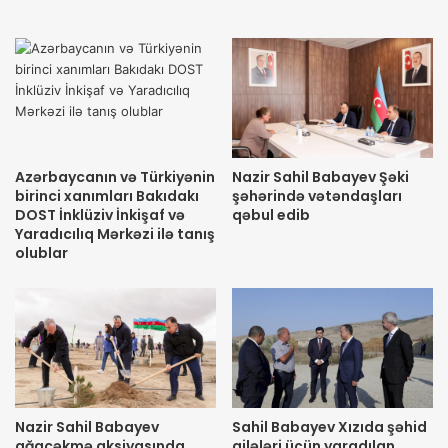
Azərbaycanın və Türkiyənin
Nazir Sahil Babayev Şəki
birinci xanımları Bakıdakı
şəhərində vətəndaşları
DOST İnklüziv İnkişaf və
qəbul edib
Yaradıcılıq Mərkəzi ilə tanış
olublar
Nazir Sahil Babayev
Sahil Babayev Xızıda şəhid
ağacəkmə aksiyasında
ailələri üçün yaradılan