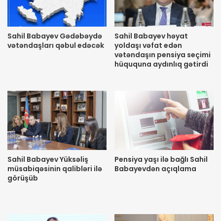
Sahil Babayev Gədəbəydə
Sahil Babayev həyat
vətəndaşları qəbul edəcək
yoldaşı vəfat edən
vətəndaşın pensiya seçimi
hüququna aydınlıq gətirdi
Sahil Babayev Yüksəliş
Pensiya yaşı ilə bağlı Sahil
müsabiqəsinin qalibləri ilə
Babayevdən açıqlama
görüşüb