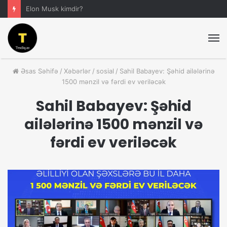
Anar Əliyev Kimdir?
M
Əsas Səhifə
/
Xəbərlər
/
sosial
/
Sahil Babayev: Şəhid ailələrinə
1500 mənzil və fərdi ev veriləcək
Sahil Babayev: Şəhid
ailələrinə 1500 mənzil və
fərdi ev veriləcək