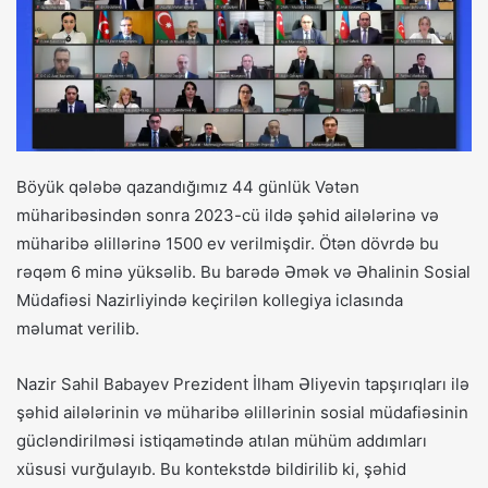
Böyük qələbə qazandığımız 44 günlük Vətən
müharibəsindən sonra 2023-cü ildə şəhid ailələrinə və
müharibə əlillərinə 1500 ev verilmişdir. Ötən dövrdə bu
rəqəm 6 minə yüksəlib. Bu barədə Əmək və Əhalinin Sosial
Müdafiəsi Nazirliyində keçirilən kollegiya iclasında
məlumat verilib.
Nazir Sahil Babayev Prezident İlham Əliyevin tapşırıqları ilə
şəhid ailələrinin və müharibə əlillərinin sosial müdafiəsinin
gücləndirilməsi istiqamətində atılan mühüm addımları
xüsusi vurğulayıb. Bu kontekstdə bildirilib ki, şəhid