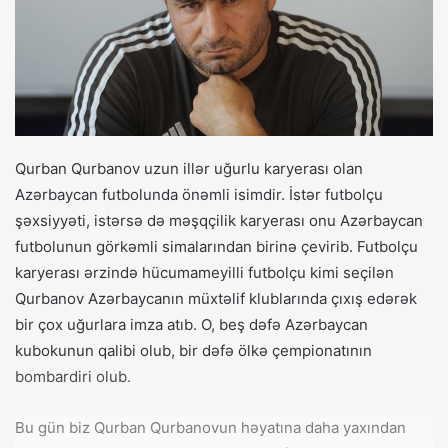
Qurban Qurbanov uzun illər uğurlu karyerası olan
Azərbaycan futbolunda önəmli isimdir. İstər futbolçu
şəxsiyyəti, istərsə də məşqçilik karyerası onu Azərbaycan
futbolunun görkəmli simalarından birinə çevirib. Futbolçu
karyerası ərzində hücumameyilli futbolçu kimi seçilən
Qurbanov Azərbaycanın müxtəlif klublarında çıxış edərək
bir çox uğurlara imza atıb. O, beş dəfə Azərbaycan
kubokunun qalibi olub, bir dəfə ölkə çempionatının
bombardiri olub.
Bu gün biz Qurban Qurbanovun həyatına daha yaxından