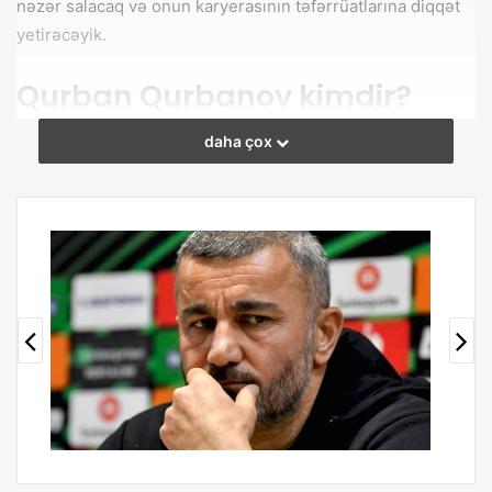
nəzər salacaq və onun karyerasının təfərrüatlarına diqqət
yetirəcəyik.
Qurban Qurbanov kimdir?
daha çox
Contents
1
Qurban Qurbanov kimdir?
2
Qurban Qurbanovun həyatı
3
Qurban Qurbanov Futbol Karyerası
4
Qurban Qurbanov ailəsi
Futbol üzrə Azərbaycan millisində də mühüm rol oynayan
Qurbanov 67 matçda 14 qol vuraraq millinin önəmli
bombardirlərindən birinə çevrilib. Futbolçu karyerasını
başa vurduqdan sonra məşqçilik və idarəetmə sahəsində