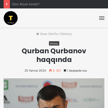
Elon Musk kimdir?
M
Əsas Səhifə
/
İdmançı
İdmançı
Qurban Qurbanov
haqqında
25 Yanvar 2024
3. 351
1 dəqiqədə oxu