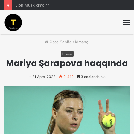
Elon Musk kimdir?
M
Əsas Səhifə
/
İdmançı
İdmançı
Mariya Şarapova haqqında
21 Aprel 2022
2. 412
3 dəqiqədə oxu