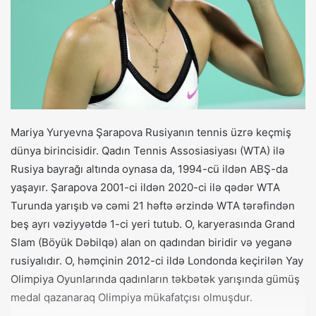
Mariya Yuryevna Şarapova Rusiyanın tennis üzrə keçmiş
dünya birincisidir. Qadın Tennis Assosiasiyası (WTA) ilə
Rusiya bayrağı altında oynasa da, 1994-cü ildən ABŞ-da
yaşayır. Şarapova 2001-ci ildən 2020-ci ilə qədər WTA
Turunda yarışıb və cəmi 21 həftə ərzində WTA tərəfindən
beş ayrı vəziyyətdə 1-ci yeri tutub. O, karyerasında Grand
Slam (Böyük Dəbilqə) alan on qadından biridir və yeganə
rusiyalıdır. O, həmçinin 2012-ci ildə Londonda keçirilən Yay
Olimpiya Oyunlarında qadınların təkbətək yarışında gümüş
medal qazanaraq Olimpiya mükafatçısı olmuşdur.