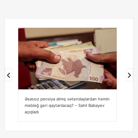
Əsassız pensiya almış vətəndaşlardan həmin
Sah
məbləğ geri qaytarılacaq? – Sahil Babayev
dan
açıqladı