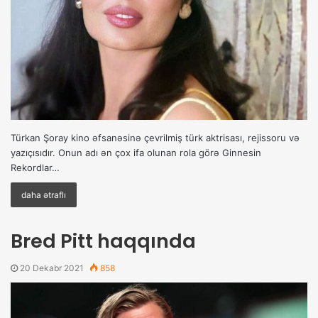
Türkan Şoray kino əfsanəsinə çevrilmiş türk aktrisası, rejissoru və
yazıçısıdır. Onun adı ən çox ifa olunan rola görə Ginnesin
Rekordlar…
daha ətraflı
Bred Pitt haqqında
20 Dekabr 2021
858