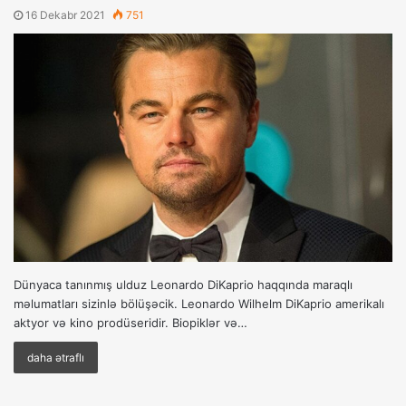
16 Dekabr 2021
751
Dünyaca tanınmış ulduz Leonardo DiKaprio haqqında maraqlı
məlumatları sizinlə bölüşəcik. Leonardo Wilhelm DiKaprio amerikalı
aktyor və kino prodüseridir. Biopiklər və…
daha ətraflı