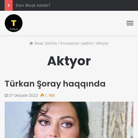
Elon Musk kimdir?
M
Əsas Səhifə
/
İncəsənət xadimi
/
Aktyor
Aktyor
Türkan Şoray haqqında
27 Oktyabr 2023
1. 169