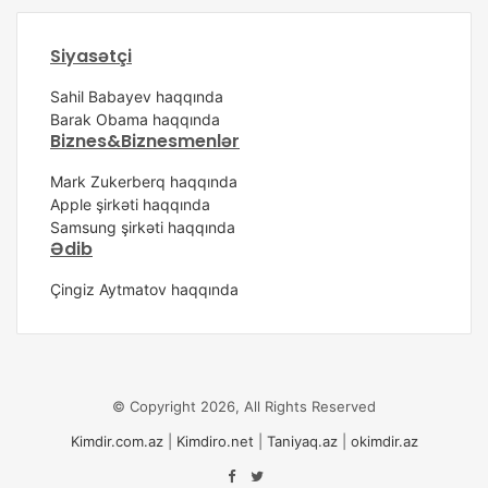
Siyasətçi
Sahil Babayev haqqında
Barak Obama haqqında
Biznes&Biznesmenlər
Mark Zukerberq haqqında
Apple şirkəti haqqında
Samsung şirkəti haqqında
Ədib
Çingiz Aytmatov haqqında
© Copyright 2026, All Rights Reserved
Kimdir.com.az
|
Kimdiro.net
|
Taniyaq.az
|
okimdir.az
Facebook
Twitter