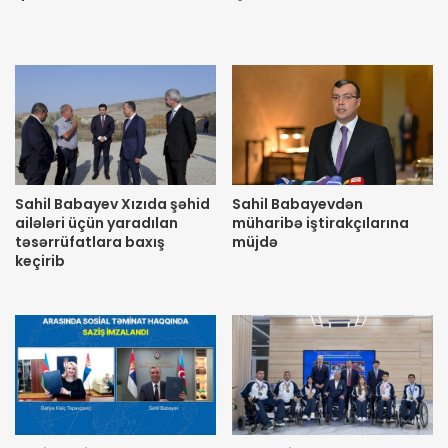
Sahil Babayev Xızıda şəhid
Sahil Babayevdən
ailələri üçün yaradılan
müharibə iştirakçılarına
təsərrüfatlara baxış
müjdə
keçirib