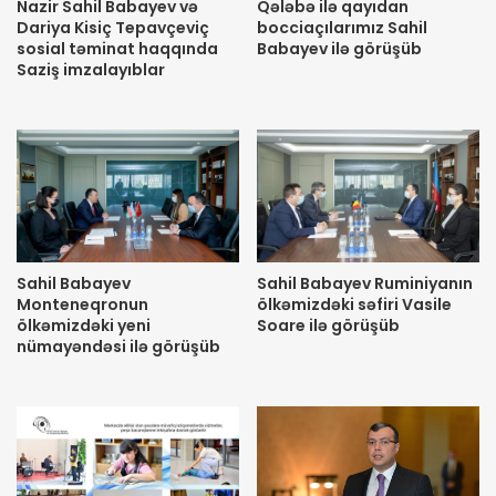
Nazir Sahil Babayev və
Qələbə ilə qayıdan
Dariya Kisiç Tepavçeviç
bocciaçılarımız Sahil
sosial təminat haqqında
Babayev ilə görüşüb
Saziş imzalayıblar
Sahil Babayev
Sahil Babayev Ruminiyanın
Monteneqronun
ölkəmizdəki səfiri Vasile
ölkəmizdəki yeni
Soare ilə görüşüb
nümayəndəsi ilə görüşüb