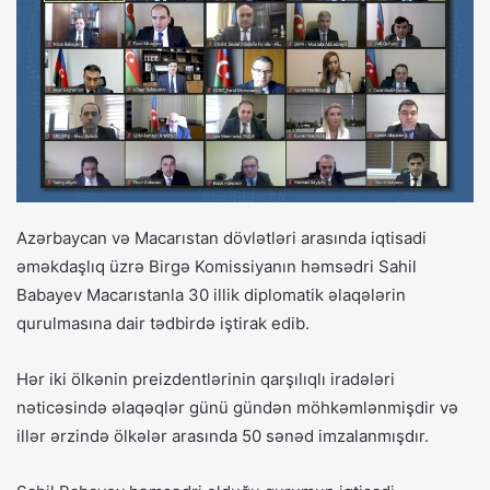
Azərbaycan və Macarıstan dövlətləri arasında iqtisadi
əməkdaşlıq üzrə Birgə Komissiyanın həmsədri Sahil
Babayev Macarıstanla 30 illik diplomatik əlaqələrin
qurulmasına dair tədbirdə iştirak edib.
Hər iki ölkənin preizdentlərinin qarşılıqlı iradələri
nəticəsində əlaqəqlər günü gündən möhkəmlənmişdir və
illər ərzində ölkələr arasında 50 sənəd imzalanmışdır.