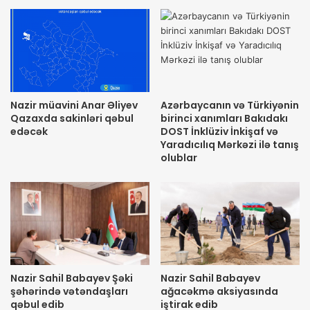
Nazir müavini Anar Əliyev
Azərbaycanın və Türkiyənin
Qazaxda sakinləri qəbul
birinci xanımları Bakıdakı
edəcək
DOST İnklüziv İnkişaf və
Yaradıcılıq Mərkəzi ilə tanış
olublar
Nazir Sahil Babayev Şəki
Nazir Sahil Babayev
şəhərində vətəndaşları
ağacəkmə aksiyasında
qəbul edib
iştirak edib