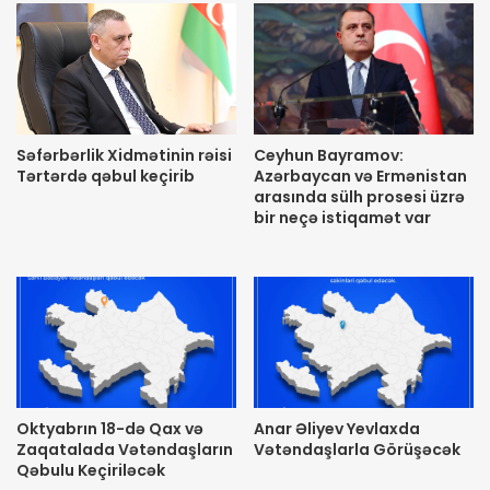
Səfərbərlik Xidmətinin rəisi
Ceyhun Bayramov:
Tərtərdə qəbul keçirib
Azərbaycan və Ermənistan
arasında sülh prosesi üzrə
bir neçə istiqamət var
Oktyabrın 18-də Qax və
Anar Əliyev Yevlaxda
Zaqatalada Vətəndaşların
Vətəndaşlarla Görüşəcək
Qəbulu Keçiriləcək