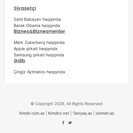
Siyasətçi
Sahil Babayev haqqında
Barak Obama haqqında
Biznes&Biznesmenlər
Mark Zukerberq haqqında
Apple şirkəti haqqında
Samsung şirkəti haqqında
Ədib
Çingiz Aytmatov haqqında
© Copyright 2026, All Rights Reserved
Kimdir.com.az
|
Kimdiro.net
|
Taniyaq.az
|
okimdir.az
Facebook
Twitter