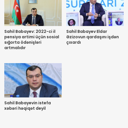
Sahil Babayev: 2022-ci il
Sahil Babayev Eldar
pensiya artimi üçün sosial
Əzizovun qardaşını işdən
sığorta ödənişləri
çıxardı
artmalıdır
Sahil Babayevin istefa
xəbəri həqiqət deyil