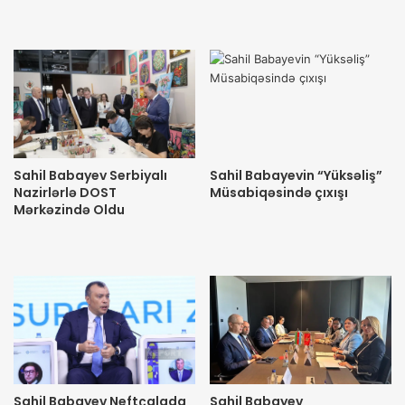
Sahil Babayev Serbiyalı
Sahil Babayevin “Yüksəliş”
Nazirlərlə DOST
Müsabiqəsində çıxışı
Mərkəzində Oldu
Sahil Babayev Neftçalada
Sahil Babayev