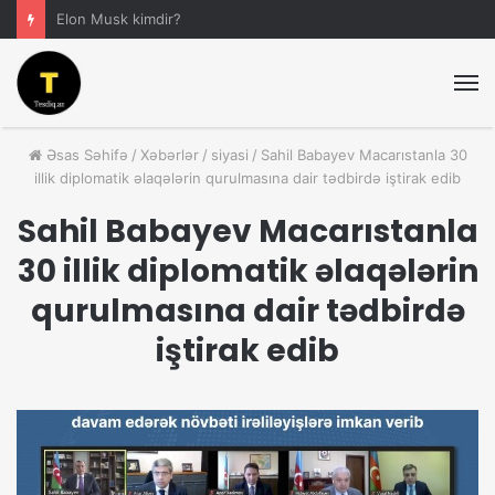
Anar Əliyev Kimdir?
M
Əsas Səhifə
/
Xəbərlər
/
siyasi
/
Sahil Babayev Macarıstanla 30
illik diplomatik əlaqələrin qurulmasına dair tədbirdə iştirak edib
Sahil Babayev Macarıstanla
30 illik diplomatik əlaqələrin
qurulmasına dair tədbirdə
iştirak edib