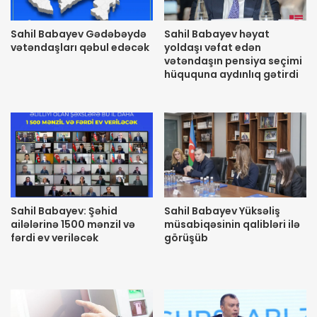
Sahil Babayev Gədəbəydə
Sahil Babayev həyat
vətəndaşları qəbul edəcək
yoldaşı vəfat edən
vətəndaşın pensiya seçimi
hüququna aydınlıq gətirdi
Sahil Babayev: Şəhid
Sahil Babayev Yüksəliş
ailələrinə 1500 mənzil və
müsabiqəsinin qalibləri ilə
fərdi ev veriləcək
görüşüb