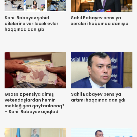
Sahil Babayev şəhid
Sahil Babayev pensiya
ailələrinə veriləcək evlər
xərcləri haqqında danışıb
haqqında danışıb
Əsassız pensiya almış
Sahil Babayev pensiya
vətəndaşlardan həmin
artımı haqqında danışdı
məbləğ geri qaytarılacaq?
– Sahil Babayev açıqladı