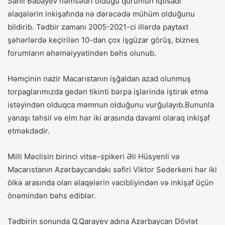
Sahil Babayev həmsədri olduğu qurumun iqtisadi
əlaqələrin inkişafında nə dərəcədə mühüm olduğunu
bildirib. Tədbir zamanı 2005-2021-ci illərdə paytaxt
şəhərlərdə keçirilən 10-dan çox işgüzar görüş, biznes
forumların əhəməiyyətindən bəhs olunub.
Həmçinin nazir Macarıstanın işğaldan azad olunmuş
torpaglarımızda gedən tikinti bərpa işlərində iştirak etmə
istəyindən olduqca məmnun olduğunu vurğulayıb.Bununla
yanaşı təhsil və elm hər iki arasında davaml olaraq inkişaf
etməkdədir.
Milli Məclisin birinci vitse-spikeri Əli Hüsyenli və
Macarıstanın Azərbaycandakı səfiri Viktor Sederkeni hər iki
ölkə arasında olan əlaqələrin vacibliyindən və inkişaf üçün
önəmindən bəhs ediblər.
Tədbirin sonunda Q.Qarayev adına Azərbaycan Dövlət