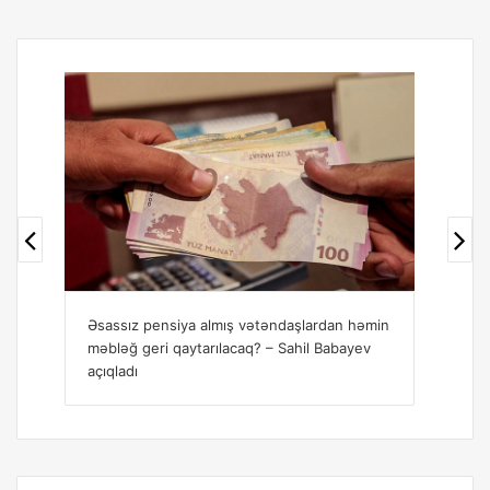
min
Sahil Babayev pensiya artımı haqqında
Sa
danışdı
so