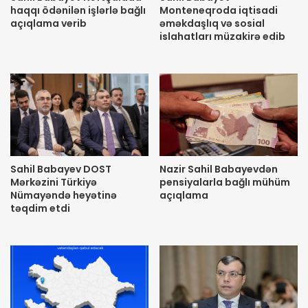
haqqı ödənilən işlərlə bağlı
Monteneqroda iqtisadi
açıqlama verib
əməkdaşlıq və sosial
islahatları müzakirə edib
Sahil Babayev DOST
Nazir Sahil Babayevdən
Mərkəzini Türkiyə
pensiyalarla bağlı mühüm
Nümayəndə heyətinə
açıqlama
təqdim etdi