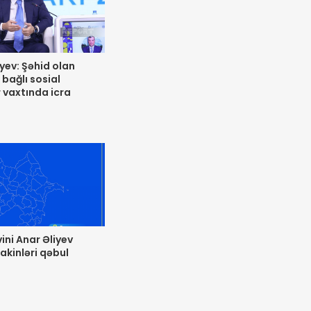
yev: Şəhid olan
 bağlı sosial
 vaxtında icra
ini Anar Əliyev
kinləri qəbul