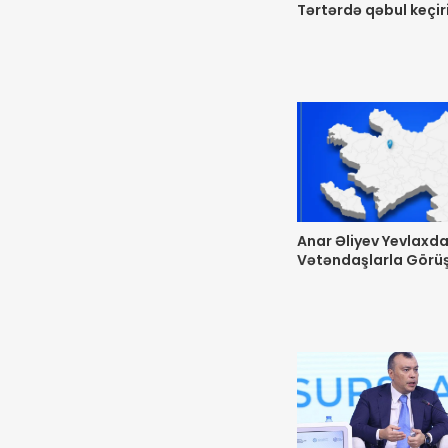
Tərtərdə qəbul keçir
Anar Əliyev Yevlaxd
Vətəndaşlarla Görü