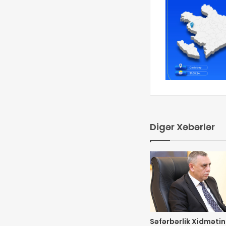
Digər Xəbərlər
Səfərbərlik Xidmətini