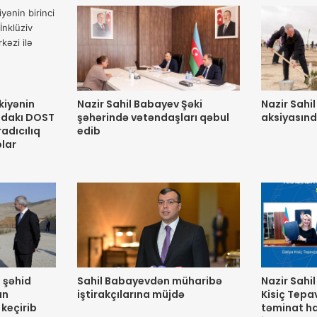
kiyənin
Nazir Sahil Babayev Şəki
Nazir Sah
kıdakı DOST
şəhərində vətəndaşları qəbul
aksiyasınd
radıcılıq
edib
blar
 şəhid
Sahil Babayevdən müharibə
Nazir Sahi
an
iştirakçılarına müjdə
Kisiç Tepa
 keçirib
təminat h