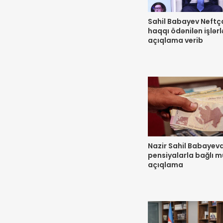
Sahil Babayev Neft
haqqı ödənilən işlərl
açıqlama verib
Nazir Sahil Babayev
pensiyalarla bağlı 
açıqlama