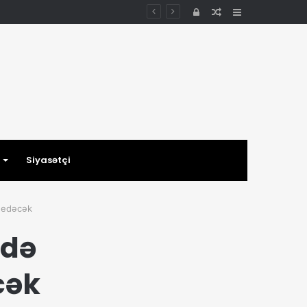
Daxil
Random
Sidebar
ol
Article
Siyasətçi
 edəcək
ydə
cək