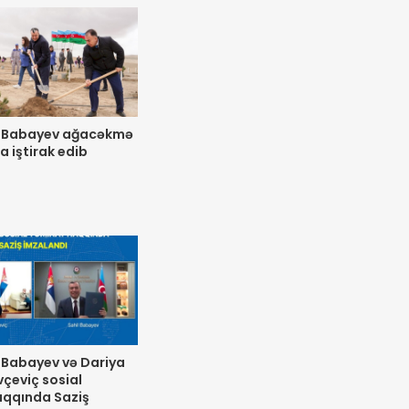
il Babayev ağacəkmə
a iştirak edib
l Babayev və Dariya
vçeviç sosial
aqqında Saziş