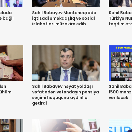
çalada
Sahil Babayev Monteneqroda
Sahil Baba
ə bağlı
iqtisadi əməkdaşlıq və sosial
Türkiyə N
islahatları müzakirə edib
təqdim et
dən
Sahil Babayev həyat yoldaşı
Sahil Babay
mühüm
vəfat edən vətəndaşın pensiya
1500 mənzil
seçimi hüququna aydınlıq
veriləcək
gətirdi