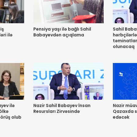
iş
Pensiya yaşı ilə bağlı Sahil
Sahil Baba
ri ilə
Babayevdən açıqlama
hərbçilərlə
təminatlar
olunacaq
yev ilə
Nazir Sahil Babayev İnsan
Nazir müav
ölkə
Resursları Zirvəsində
Qazaxda sa
örüş olub
edəcək