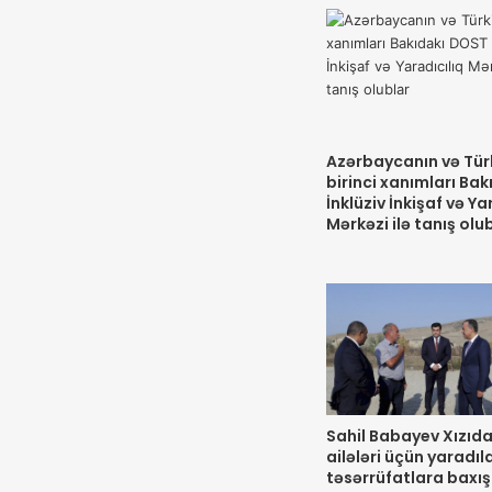
Azərbaycanın və Tür
birinci xanımları Ba
İnklüziv İnkişaf və Ya
Mərkəzi ilə tanış olu
Sahil Babayev Xızıda
ailələri üçün yaradıl
təsərrüfatlara baxış