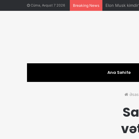
Anar Əliyev Kimdi
Cümə, Avqust 7 2026
Breaking News
Ana Səhifə
Əsas
Sa
və