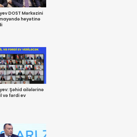
yev DOST Mərkəzini
ümayəndə heyətinə
di
ev: Şəhid ailələrinə
 və fərdi ev