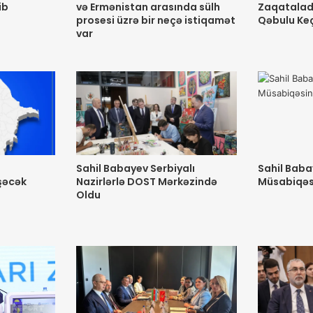
ib
və Ermənistan arasında sülh
Zaqatalad
prosesi üzrə bir neçə istiqamət
Qəbulu Keç
var
a
Sahil Babayev Serbiyalı
Sahil Baba
şəcək
Nazirlərlə DOST Mərkəzində
Müsabiqəsi
Oldu