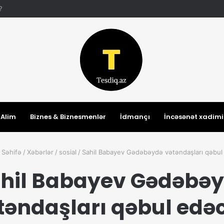
r?
Alim
Biznes & Biznesmenlər
İdmançı
İncəsənət xadimi
 Səhifə
/
Xəbərlər
/
sosial
/
Sahil Babayev Gədəbəydə vətəndaşları qəbul
hil Babayev Gədəbə
təndaşları qəbul edə