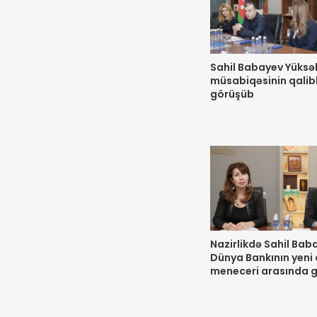
Sahil Babayev Yüksəl
müsabiqəsinin qaliblə
görüşüb
Nazirlikdə Sahil Baba
Dünya Bankının yeni 
meneceri arasında g