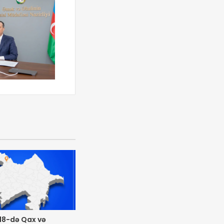
18-də Qax və