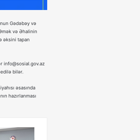
nunun Gədəbəy və
 Əmək və Əhalinin
ə əksini tapan
r info@sosial.gov.az
dilə bilər.
iyahısı əsasında
ının hazırlanması