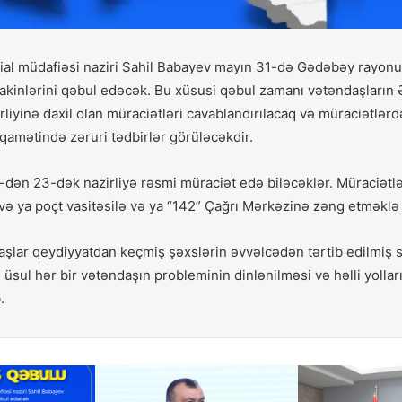
ial müdafiəsi naziri Sahil Babayev mayın 31-də Gədəbəy rayo
sakinlərini qəbul edəcək. Bu xüsusi qəbul zamanı vətəndaşların
rliyinə daxil olan müraciətləri cavablandırılacaq və müraciətlərd
tiqamətində zəruri tədbirlər görüləcəkdir.
-dən 23-dək nazirliyə rəsmi müraciət edə biləcəklər. Müraciətlə
və ya poçt vasitəsilə və ya “142” Çağrı Mərkəzinə zəng etməklə e
şlar qeydiyyatdan keçmiş şəxslərin əvvəlcədən tərtib edilmiş s
 üsul hər bir vətəndaşın probleminin dinlənilməsi və həlli yollar
.