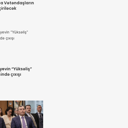
a Vətəndaşların
iriləcək
yevin “Yüksəliş”
ndə çıxışı