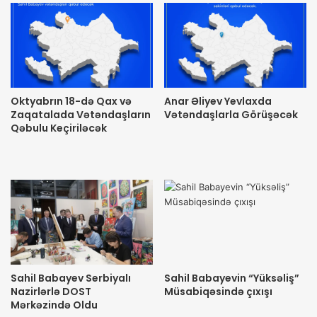
Oktyabrın 18-də Qax və
Anar Əliyev Yevlaxda
Zaqatalada Vətəndaşların
Vətəndaşlarla Görüşəcək
Qəbulu Keçiriləcək
Sahil Babayev Serbiyalı
Sahil Babayevin “Yüksəliş”
Nazirlərlə DOST
Müsabiqəsində çıxışı
Mərkəzində Oldu