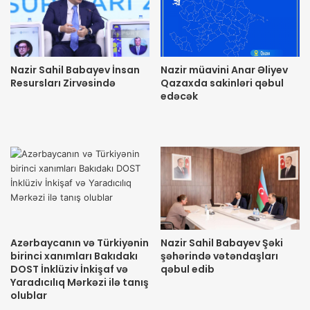
Nazir Sahil Babayev İnsan
Nazir müavini Anar Əliyev
Resursları Zirvəsində
Qazaxda sakinləri qəbul
edəcək
Azərbaycanın və Türkiyənin
Nazir Sahil Babayev Şəki
birinci xanımları Bakıdakı
şəhərində vətəndaşları
DOST İnklüziv İnkişaf və
qəbul edib
Yaradıcılıq Mərkəzi ilə tanış
olublar