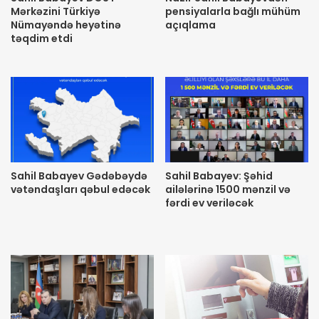
Mərkəzini Türkiyə
pensiyalarla bağlı mühüm
Nümayəndə heyətinə
açıqlama
təqdim etdi
Sahil Babayev Gədəbəydə
Sahil Babayev: Şəhid
vətəndaşları qəbul edəcək
ailələrinə 1500 mənzil və
fərdi ev veriləcək