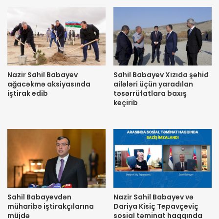
Nazir Sahil Babayev
Sahil Babayev Xızıda şəhid
ağacəkmə aksiyasında
ailələri üçün yaradılan
iştirak edib
təsərrüfatlara baxış
keçirib
Sahil Babayevdən
Nazir Sahil Babayev və
müharibə iştirakçılarına
Dariya Kisiç Tepavçeviç
müjdə
sosial təminat haqqında