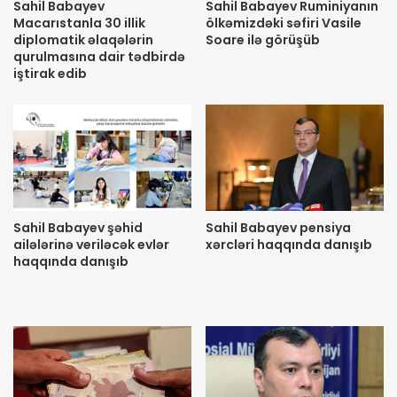
Sahil Babayev
Sahil Babayev Ruminiyanın
Macarıstanla 30 illik
ölkəmizdəki səfiri Vasile
diplomatik əlaqələrin
Soare ilə görüşüb
qurulmasına dair tədbirdə
iştirak edib
Sahil Babayev şəhid
Sahil Babayev pensiya
ailələrinə veriləcək evlər
xərcləri haqqında danışıb
haqqında danışıb