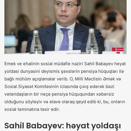
Emek ve ehalinin sosial müdafie naziri Sahil Babayev heyat
yoldasi dunyasini deyismis şəxslərin pensiya hüquqları ilə
bağlı mühüm açıqlamalar verib. O, Milli Məclisin Əmək və
Sosial Siyasət Komitəsinin iclasında çıxış edərək bəzi
vətəndaşların bir neçə pensiya hüququndan xəbərsiz
olduğunu söyləyiv və əlavə olaraq qeyd edib ki, bu, onların
sosial təminatına təsir edir.
Sahil Babayev: həyat yoldaşı