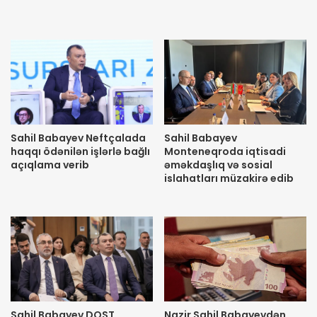
Sahil Babayev Neftçalada
Sahil Babayev
haqqı ödənilən işlərlə bağlı
Monteneqroda iqtisadi
açıqlama verib
əməkdaşlıq və sosial
islahatları müzakirə edib
Sahil Babayev DOST
Nazir Sahil Babayevdən