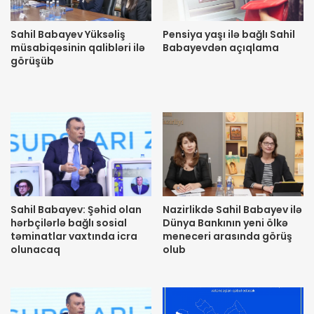
Sahil Babayev Yüksəliş
Pensiya yaşı ilə bağlı Sahil
müsabiqəsinin qalibləri ilə
Babayevdən açıqlama
görüşüb
Sahil Babayev: Şəhid olan
Nazirlikdə Sahil Babayev ilə
hərbçilərlə bağlı sosial
Dünya Bankının yeni ölkə
təminatlar vaxtında icra
meneceri arasında görüş
olunacaq
olub