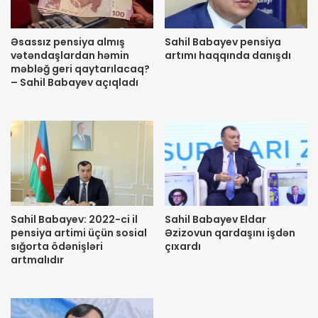
Əsassız pensiya almış
Sahil Babayev pensiya
vətəndaşlardan həmin
artımı haqqında danışdı
məbləğ geri qaytarılacaq?
– Sahil Babayev açıqladı
Sahil Babayev: 2022-ci il
Sahil Babayev Eldar
pensiya artimi üçün sosial
Əzizovun qardaşını işdən
sığorta ödənişləri
çıxardı
artmalıdır