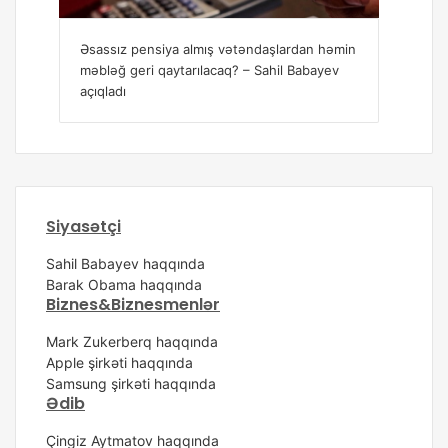
a almış vətəndaşlardan həmin
Sahil Babayev pensiya artımı ha
tarılacaq? – Sahil Babayev
danışdı
Siyasətçi
Sahil Babayev haqqında
Barak Obama haqqında
Biznes&Biznesmenlər
Mark Zukerberq haqqında
Apple şirkəti haqqında
Samsung şirkəti haqqında
Ədib
Çingiz Aytmatov haqqında