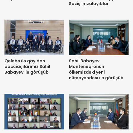
Saziş imzalayıblar
Qələbə ilə qayıdan
Sahil Babayev
bocciaçılarımız Sahil
Monteneqronun
Babayev ilə görüşüb
ölkəmizdəki yeni
nümayəndəsi ilə görüşüb