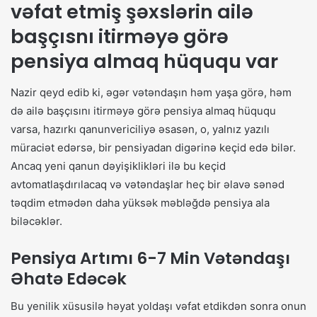
vəfat etmiş şəxslərin ailə
başçısnı itirməyə görə
pensiya almaq hüququ var
Nazir qeyd edib ki, əgər vətəndaşın həm yaşa görə, həm
də ailə başçısını itirməyə görə pensiya almaq hüququ
varsa, hazırkı qanunvericiliyə əsasən, o, yalnız yazılı
müraciət edərsə, bir pensiyadan digərinə keçid edə bilər.
Ancaq yeni qanun dəyişiklikləri ilə bu keçid
avtomatlaşdırılacaq və vətəndaşlar heç bir əlavə sənəd
təqdim etmədən daha yüksək məbləğdə pensiya ala
biləcəklər.
Pensiya Artımı 6-7 Min Vətəndaşı
Əhatə Edəcək
Bu yenilik xüsusilə həyat yoldaşı vəfat etdikdən sonra onun