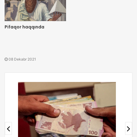
1915-ci ildə Eynşteyn tərəfindən hazırlanmış ümumi
nisbilik nəzəriyyəsi cazibə qüvvəsinin məkan-zamanın
Pifaqor haqqında
kütlə tərəfindən əyilməsi nəticəsində yarandığını bildirir.
Bu nəzəriyyə sonradan təcrübələrlə təsdiqləndi və müasir
fizikanın əsası oldu.
08 Dekabr 2021
1921-ci ildə fizika üzrə
Nobel mükafatını
fotoelektrik effekt
üzərində apardığı tədqiqata görə aldı, bu da öz dahiliyinin
daha bir sübutudur.
Albert Eynşteynin şəxsi həyatı
Şəxsi həyatında bir neçə maraqlı məqam var:
Serb fiziki Mila Mariçlə evli idi. 1903-cü ildə evləndilər.
Onların evliliyi çətinliksiz keçmədi və 1919-cu ildə