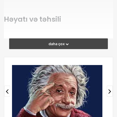
Həyatı və təhsili
Məzmun
daha çox
1
Həyatı və təhsili
2
Albert Eynşteynin kəşfləri və mükafatları
3
Albert Eynşteynin şəxsi həyatı
3.1
Albert Eynşteyn haqqında maraqlı faktlar
3.1.1
Vəfatı
14 mart 1879-cu ildə Almaniyanın Ulm şəhərində anadan
olub. Atası elektrik avadanlıqları satan kiçik bir şirkətə
sahib idi. Anası evdar qadın idi. Albertin yaradıcı
təfəkkürünün və intellektual qabiliyyətlərinin inkişafına