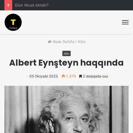
Elon Musk kimdir?
M
Əsas Səhifə
/
Alim
Alim
Albert Eynşteyn haqqında
05 Oktyabr 2023
1. 379
2 dəqiqədə oxu