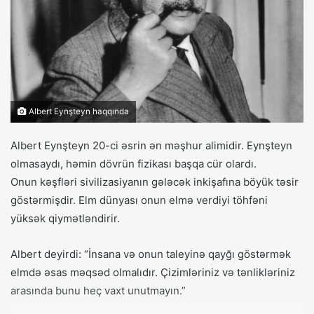
Albert Eynşteyn haqqında
Albert Eynşteyn 20-ci əsrin ən məşhur alimidir. Eynşteyn
olmasaydı, həmin dövrün fizikası başqa cür olardı.
Onun kəşfləri sivilizasiyanın gələcək inkişafına böyük təsir
göstərmişdir. Elm dünyası onun elmə verdiyi töhfəni
yüksək qiymətləndirir.
Albert deyirdi: “İnsana və onun taleyinə qayğı göstərmək
elmdə əsas məqsəd olmalıdır. Çizimləriniz və tənlikləriniz
arasında bunu heç vaxt unutmayın.”