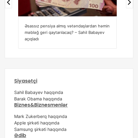
hücuma keçdi. Bu, bir sıra mətbuat mənbələri tərəfindən
dəstəklənirdi.
Əsassız pensiya almış vətəndaşlardan həmin
Sah
məbləğ geri qaytarılacaq? – Sahil Babayev
dan
açıqladı
Siyasətçi
Sahil Babayev haqqında
Barak Obama haqqında
Biznes&Biznesmenlər
Mark Zukerberq haqqında
Apple şirkəti haqqında
Samsung şirkəti haqqında
Ədib