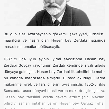
Bu gün sizə Azərbaycanın görkəmli şəxsiyyəti, jurnalisti,
maarifçisi və naşiri olan Həsən bəy Zərdabi haqqında
maraqlı məlumatları bölüşəcəyik.
1837-ci ildə iyun ayının iyirmi səkkizində Həsən bəy
Zərdabi Göyçay rayonunun Zərdab kəndində ziyalı ailədə
dünyaya gəlmişdir. Həsən bəy Zərdabi ilk təhsilini də məhz
bu kənddə mədrəsədə almışdır. Burada oxuduğu illərdə
mükəmməl ərəb və fars dillərini öyrənmişdir. 1852-ci ildə
Şamaxıda rusca dünyəvi təhsil verən məktəb açılmışdır və
Həsən bəy təhsilini orada davam etdirmişdir. Məktəbi
bitirdiyi zaman imtahan verən Həsən bəy Qafqaz Təhsil