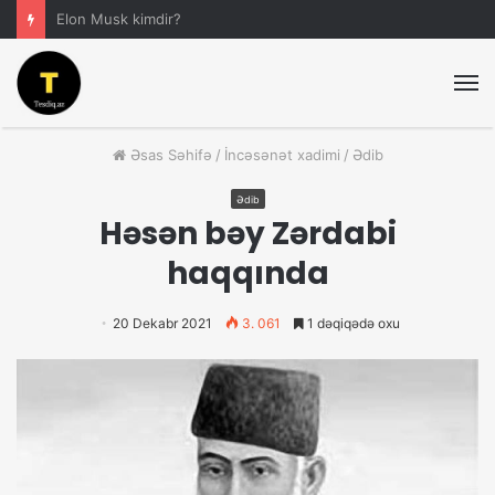
Elon Musk kimdir?
M
Əsas Səhifə
/
İncəsənət xadimi
/
Ədib
Ədib
Həsən bəy Zərdabi
haqqında
20 Dekabr 2021
3. 061
1 dəqiqədə oxu